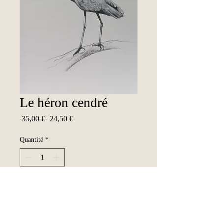
Le héron cendré
Prix
Prix
 35,00 € 
24,50 €
original
promotionnel
Quantité
*
Ajouter au panier
Illustration réalisée au pastel sec