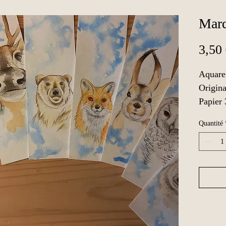
Marq
3,50
Aquarel
Origina
Papier 
Non pla
Quantité
vendu à
Sur co
possibi
- pages