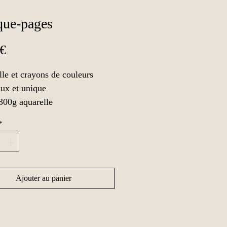
ue-pages
Prix
 €
le et crayons de couleurs
ux et unique
300g aquarelle
stifié
*
 l'unité
mmande personnalisée, 
lité de personnaliser le marque 
Ajouter au panier